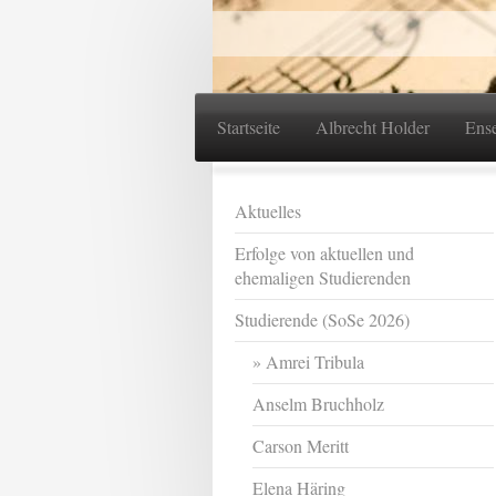
Startseite
Albrecht Holder
Ens
Aktuelles
Erfolge von aktuellen und
ehemaligen Studierenden
Studierende (SoSe 2026)
Amrei Tribula
Anselm Bruchholz
Carson Meritt
Elena Häring