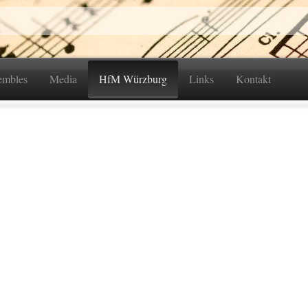
embles
Media
HfM Würzburg
Links
Kontakt